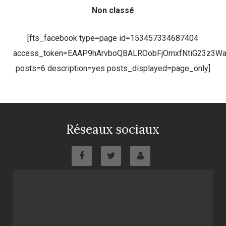
Non classé
[fts_facebook type=page id=153457334687404
access_token=EAAP9hArvboQBALROobFjOmxfNtiG23z3
posts=6 description=yes posts_displayed=page_only]
Réseaux sociaux