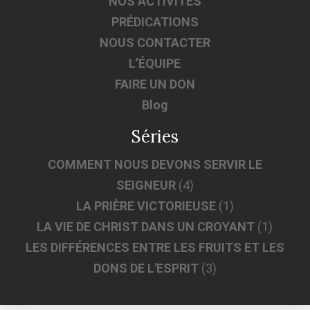
NOS ACTIVITÉS
PRÉDICATIONS
NOUS CONTACTER
L’ÉQUIPE
FAIRE UN DON
Blog
Séries
COMMENT NOUS DEVONS SERVIR LE
SEIGNEUR
(4)
LA PRIÈRE VICTORIEUSE
(1)
LA VIE DE CHRIST DANS UN CROYANT
(1)
LES DIFFÉRENCES ENTRE LES FRUITS ET LES
DONS DE L'ESPRIT
(3)