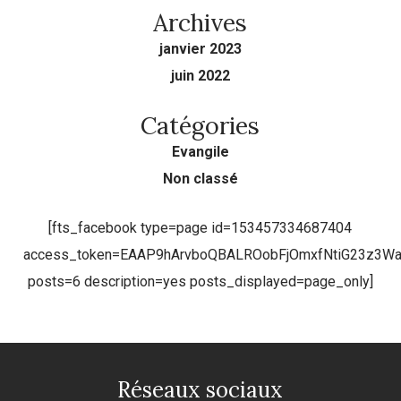
Archives
janvier 2023
juin 2022
Catégories
Evangile
Non classé
[fts_facebook type=page id=153457334687404
access_token=EAAP9hArvboQBALROobFjOmxfNtiG23z3
posts=6 description=yes posts_displayed=page_only]
Réseaux sociaux