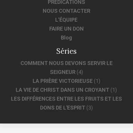
PRÉDICATIONS
NOUS CONTACTER
L’ÉQUIPE
FAIRE UN DON
Blog
Séries
COMMENT NOUS DEVONS SERVIR LE
SEIGNEUR
(4)
LA PRIÈRE VICTORIEUSE
(1)
LA VIE DE CHRIST DANS UN CROYANT
(1)
LES DIFFÉRENCES ENTRE LES FRUITS ET LES
DONS DE L'ESPRIT
(3)