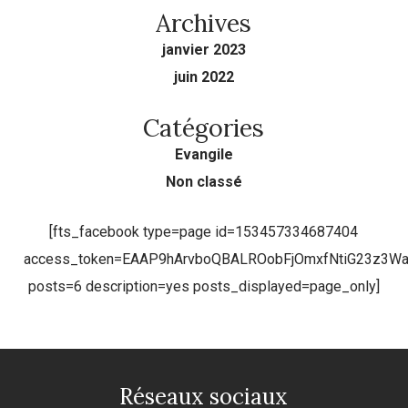
Archives
janvier 2023
juin 2022
Catégories
Evangile
Non classé
[fts_facebook type=page id=153457334687404
access_token=EAAP9hArvboQBALROobFjOmxfNtiG23z3
posts=6 description=yes posts_displayed=page_only]
Réseaux sociaux