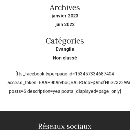
Archives
janvier 2023
juin 2022
Catégories
Evangile
Non classé
[fts_facebook type=page id=153457334687404
access_token=EAAP9hArvboQBALROobFjOmxfNtiG23z3
posts=6 description=yes posts_displayed=page_only]
Réseaux sociaux