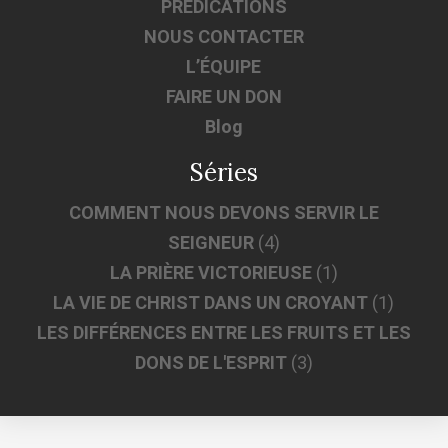
PRÉDICATIONS
NOUS CONTACTER
L’ÉQUIPE
FAIRE UN DON
Blog
Séries
COMMENT NOUS DEVONS SERVIR LE
SEIGNEUR
(4)
LA PRIÈRE VICTORIEUSE
(1)
LA VIE DE CHRIST DANS UN CROYANT
(1)
LES DIFFÉRENCES ENTRE LES FRUITS ET LES
DONS DE L'ESPRIT
(3)