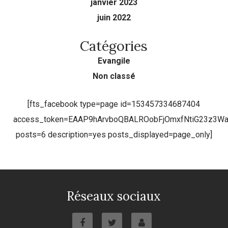
janvier 2023
juin 2022
Catégories
Evangile
Non classé
[fts_facebook type=page id=153457334687404
access_token=EAAP9hArvboQBALROobFjOmxfNtiG23z3
posts=6 description=yes posts_displayed=page_only]
Réseaux sociaux