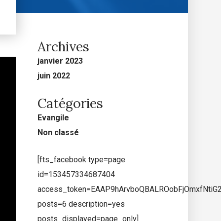
Archives
janvier 2023
juin 2022
Catégories
Evangile
Non classé
[fts_facebook type=page
id=153457334687404
access_token=EAAP9hArvboQBALROobFjOmxfNti
posts=6 description=yes
posts_displayed=page_only]