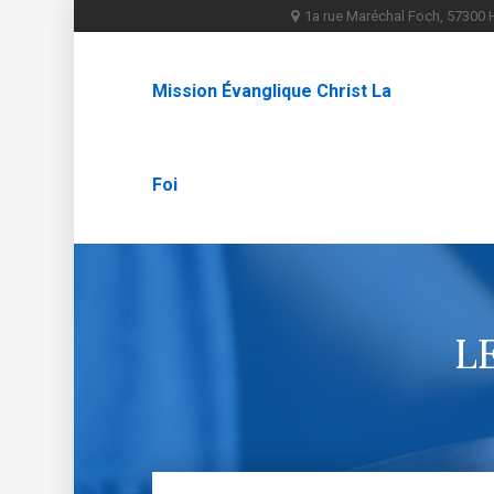
1a rue Maréchal Foch, 5730
Mission Évanglique Christ La
Foi
L