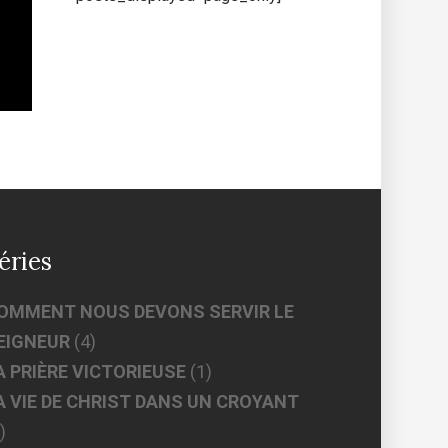
éries
OMMENT NOUS DEVONS SERVIR LE
EIGNEUR
(4)
A PRIÈRE VICTORIEUSE
(1)
A VIE DE CHRIST DANS UN CROYANT
)