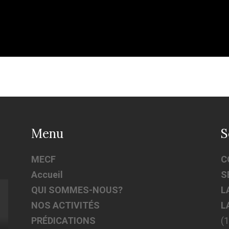
Menu
S
MECF
C
Accueil
S
QUI SOMMES-NOUS?
L
NOS ACTIVITÉS
L
PRÉDICATIONS
(1