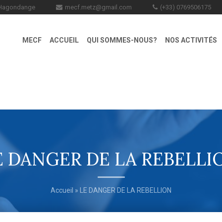
0 Hagondange
mecf.metz@gmail.com
(+33) 0769506175
MECF
ACCUEIL
QUI SOMMES-NOUS?
NOS ACTIVITÉS
E DANGER DE LA REBELLI
Accueil
» LE DANGER DE LA REBELLION