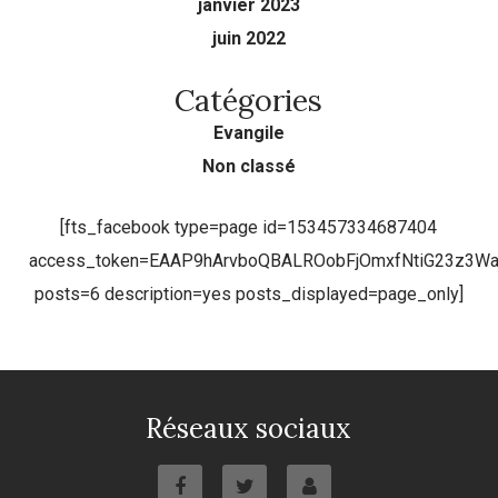
janvier 2023
juin 2022
Catégories
Evangile
Non classé
[fts_facebook type=page id=153457334687404
access_token=EAAP9hArvboQBALROobFjOmxfNtiG23z3
posts=6 description=yes posts_displayed=page_only]
Réseaux sociaux