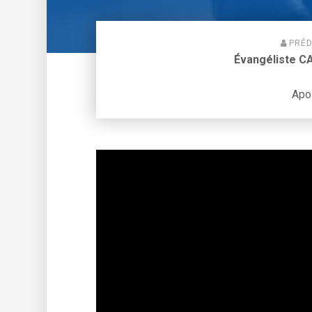
PRÉD
Évangéliste 
Apol