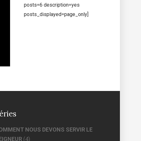
posts=6 description=yes
posts_displayed=page_only]
éries
OMMENT NOUS DEVONS SERVIR LE
EIGNEUR
(4)