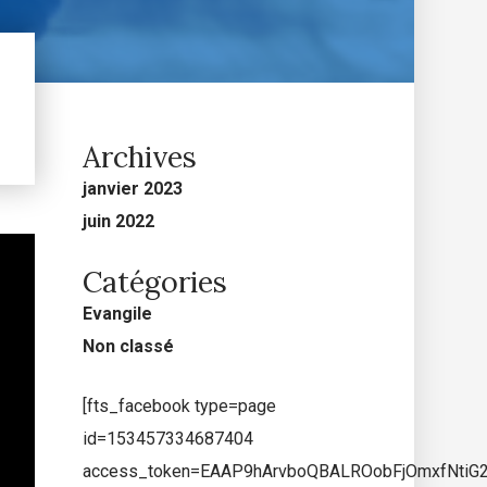
Archives
janvier 2023
juin 2022
Catégories
Evangile
Non classé
[fts_facebook type=page
id=153457334687404
access_token=EAAP9hArvboQBALROobFjOmxfNti