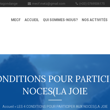
0 Hagondange
mecf.metz@gmail.com
(+33) 0769506175
MECF
ACCUEIL
QUI SOMMES-NOUS?
NOS ACTIVITÉS
ONDITIONS POUR PARTIC
NOCES(LA JOIE
Accueil
» LES 4 CONDITIONS POUR PARTICIPER AUX NOCES(LA JOIE