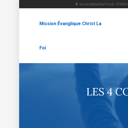
1a rue Maréchal Foch, 5730
Mission Évanglique Christ La
Foi
LES 4 C