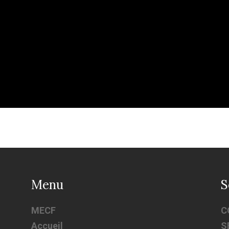
Menu
S
MECF
C
Accueil
S