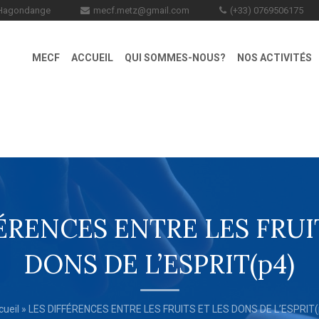
0 Hagondange
mecf.metz@gmail.com
(+33) 0769506175
MECF
ACCUEIL
QUI SOMMES-NOUS?
NOS ACTIVITÉS
ÉRENCES ENTRE LES FRUI
DONS DE L’ESPRIT(p4)
cueil
» LES DIFFÉRENCES ENTRE LES FRUITS ET LES DONS DE L’ESPRIT(