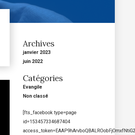
Archives
janvier 2023
juin 2022
Catégories
Evangile
Non classé
[fts_facebook type=page
id=153457334687404
access_token=EAAP9hArvboQBALROobFjOmxfNti