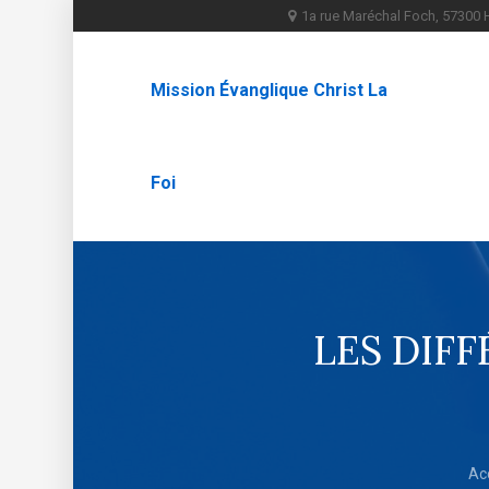
1a rue Maréchal Foch, 5730
Mission Évanglique Christ La
Foi
LES DIFF
Ac