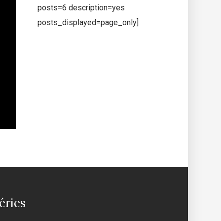
posts=6 description=yes
posts_displayed=page_only]
éries