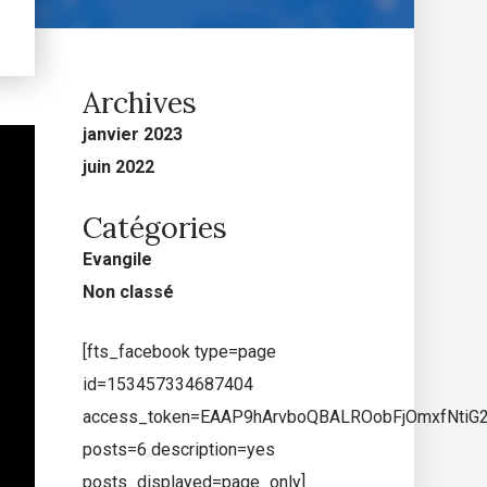
Archives
janvier 2023
juin 2022
Catégories
Evangile
Non classé
[fts_facebook type=page
id=153457334687404
access_token=EAAP9hArvboQBALROobFjOmxfNti
posts=6 description=yes
posts_displayed=page_only]