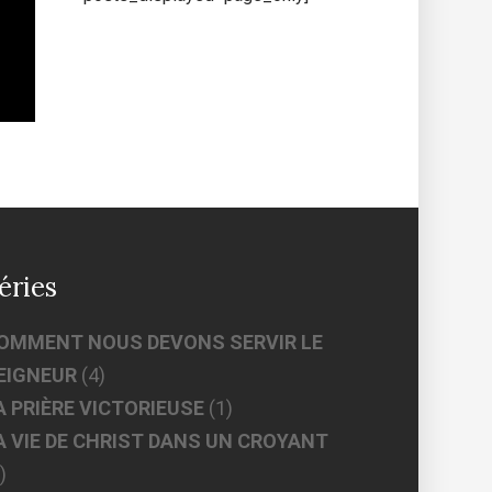
éries
OMMENT NOUS DEVONS SERVIR LE
EIGNEUR
(4)
A PRIÈRE VICTORIEUSE
(1)
A VIE DE CHRIST DANS UN CROYANT
)