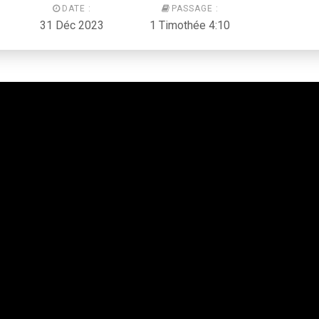
DATE :
PASSAGE :
31 Déc 2023
1 Timothée 4:10