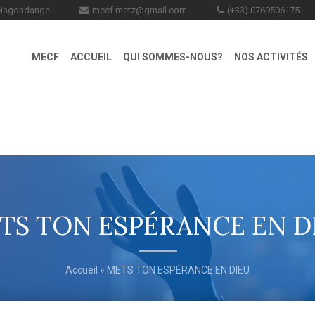
0 Hagondange
mecf.metz@gmail.com
(+33) 0769506175
MECF
ACCUEIL
QUI SOMMES-NOUS?
NOS ACTIVITÉS
TS TON ESPÉRANCE EN D
Accueil
» METS TON ESPÉRANCE EN DIEU