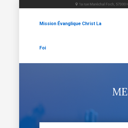
1a rue Maréchal Foch, 5730
Mission Évanglique Christ La
Foi
ME