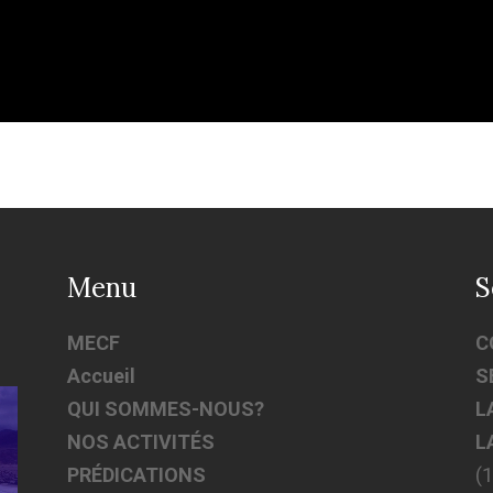
Menu
S
MECF
C
Accueil
S
QUI SOMMES-NOUS?
L
NOS ACTIVITÉS
L
PRÉDICATIONS
(1