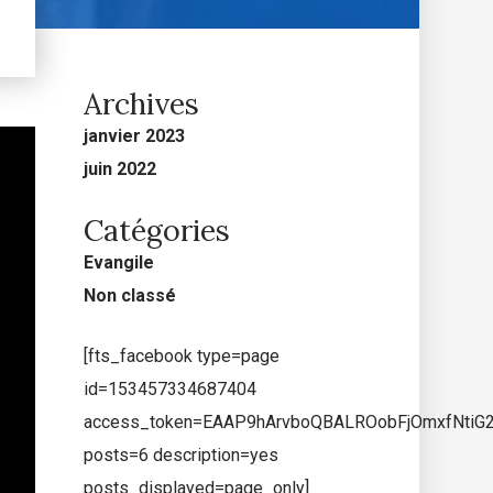
Archives
janvier 2023
juin 2022
Catégories
Evangile
Non classé
[fts_facebook type=page
id=153457334687404
access_token=EAAP9hArvboQBALROobFjOmxfNti
posts=6 description=yes
posts_displayed=page_only]