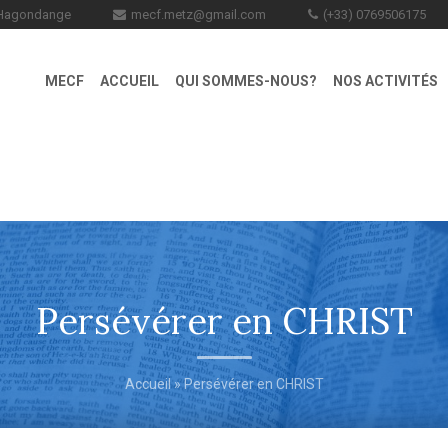
0 Hagondange
mecf.metz@gmail.com
(+33) 0769506175
MECF
ACCUEIL
QUI SOMMES-NOUS?
NOS ACTIVITÉS
Persévérer en CHRIST
Accueil
» Persévérer en CHRIST