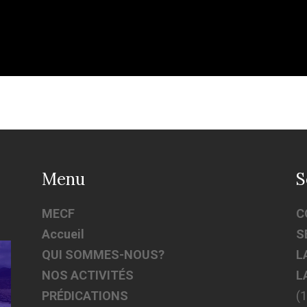
Menu
S
MECF
C
Accueil
S
QUI SOMMES-NOUS?
L
NOS ACTIVITÉS
L
PRÉDICATIONS
(1