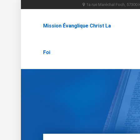
1a rue Maréchal Foch, 5730
Mission Évanglique Christ La
Foi