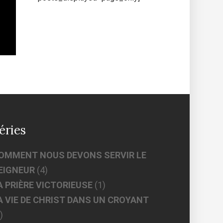
éries
OMMENT NOUS DEVONS SERVIR LE
EIGNEUR
(4)
A PRIÈRE VICTORIEUSE
(1)
A VIE DE CHRIST DANS UN CROYANT
)