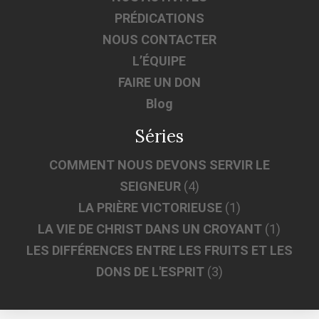
PRÉDICATIONS
NOUS CONTACTER
L’ÉQUIPE
FAIRE UN DON
Blog
Séries
COMMENT NOUS DEVONS SERVIR LE
SEIGNEUR
(4)
LA PRIÈRE VICTORIEUSE
(1)
LA VIE DE CHRIST DANS UN CROYANT
(1)
LES DIFFÉRENCES ENTRE LES FRUITS ET LES
DONS DE L'ESPRIT
(3)