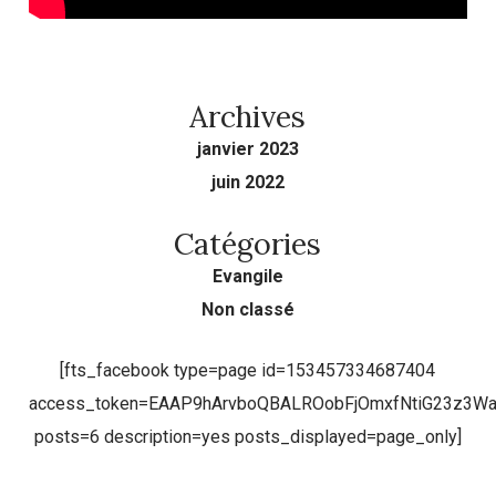
Archives
janvier 2023
juin 2022
Catégories
Evangile
Non classé
[fts_facebook type=page id=153457334687404
access_token=EAAP9hArvboQBALROobFjOmxfNtiG23z3
posts=6 description=yes posts_displayed=page_only]