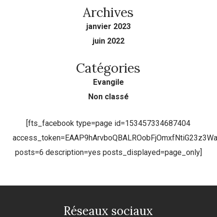
Archives
janvier 2023
juin 2022
Catégories
Evangile
Non classé
[fts_facebook type=page id=153457334687404
access_token=EAAP9hArvboQBALROobFjOmxfNtiG23z3
posts=6 description=yes posts_displayed=page_only]
Réseaux sociaux