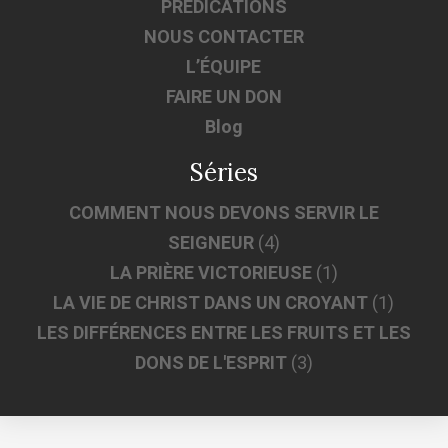
PRÉDICATIONS
NOUS CONTACTER
L’ÉQUIPE
FAIRE UN DON
Blog
Séries
COMMENT NOUS DEVONS SERVIR LE
SEIGNEUR
(4)
LA PRIÈRE VICTORIEUSE
(1)
LA VIE DE CHRIST DANS UN CROYANT
(1)
LES DIFFÉRENCES ENTRE LES FRUITS ET LES
DONS DE L'ESPRIT
(3)